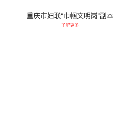
重庆市妇联“巾帼文明岗”副本
了解更多
1
2
»
重庆市为明学校