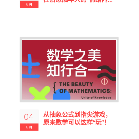
6 月
耗”
从抽象公式到指尖游戏，
04
原来数学可以这样“玩”！
6 月