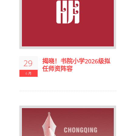
揭晓！书院小学2026级拟
29
任师资阵容
6 月