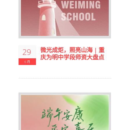
微光成炬，照亮山海 | 重
29
庆为明中学段师资大盘点
6 月