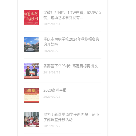
突破！2小时，1.7W在看，62.3W点
赞，这场艺术节到底有…
2025/01/01
重庆市为明学校2024年秋期报名咨
询开始啦
2024/06/26
各部签下“军令状” 笃定目标再出发
2019/03/19
2020高考喜报
2020/07/25
展为明新课堂 观学子新面貌—记小
学部课堂开放活动
2019/03/22