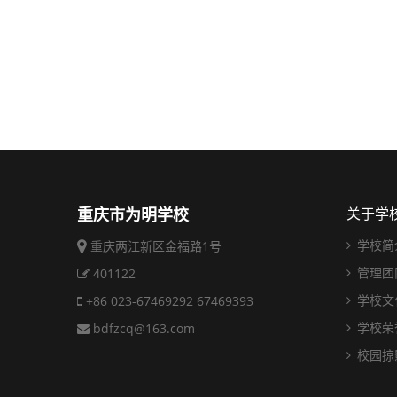
重庆市为明学校
关于学
学校简
重庆两江新区金福路1号
管理团
401122
学校文
+86 023-67469292 67469393
学校荣
bdfzcq@163.com
校园掠