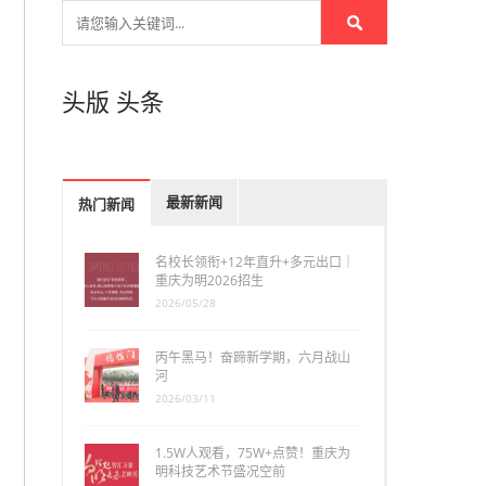
头版
头条
最新新闻
热门新闻
名校长领衔+12年直升+多元出口｜
重庆为明2026招生
2026/05/28
丙午黑马！奋蹄新学期，六月战山
河
2026/03/11
1.5W人观看，75W+点赞！重庆为
明科技艺术节盛况空前