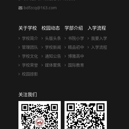
bdfzcq@163.com
关于学校
校园动态
学部介绍
入学流程
学校简介
头版头条
书院小学
我要入学
管理团队
学校新闻
精品初中
入学流程
学校文化
通知公告
博雅高中
学校荣誉
媒体聚焦
国际教育
校园掠影
关注我们