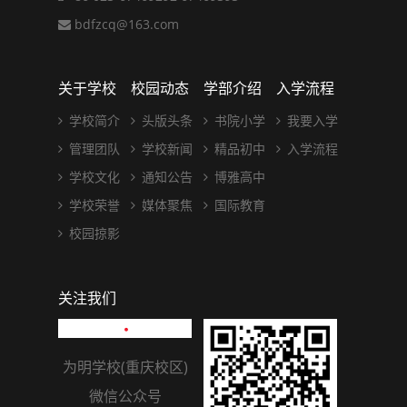
bdfzcq@163.com
关于学校
校园动态
学部介绍
入学流程
学校简介
头版头条
书院小学
我要入学
管理团队
学校新闻
精品初中
入学流程
学校文化
通知公告
博雅高中
学校荣誉
媒体聚焦
国际教育
校园掠影
关注我们
为明学校(重庆校区)
微信公众号