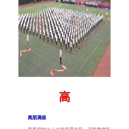
高
高朋满座