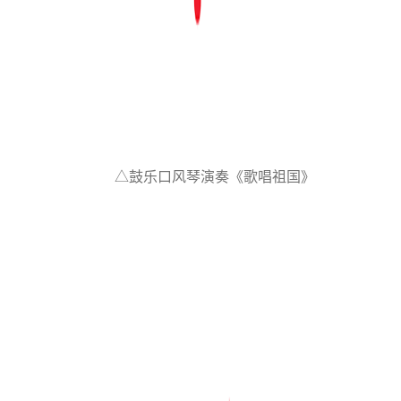
△鼓乐口风琴演奏《歌唱祖国》