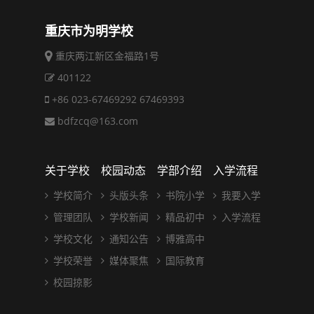
重庆市为明学校
重庆两江新区金福路1号
401122
+86 023-67469292 67469393
bdfzcq@163.com
关于学校
校园动态
学部介绍
入学流程
学校简介
头版头条
书院小学
我要入学
管理团队
学校新闻
精品初中
入学流程
学校文化
通知公告
博雅高中
学校荣誉
媒体聚焦
国际教育
校园掠影