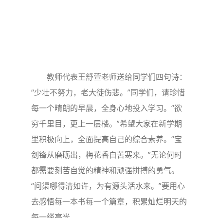
教师代表王舒萱老师送给同学们四句诗：
“少壮不努力，老大徒伤悲。”同学们，请珍惜
每一个晴朗的早晨，全身心地投入学习。“欲
穷千里目，更上一层楼。”希望大家在新学期
里积极向上，全面提高自己的综合素养。“宝
剑锋从磨砺出，梅花香自苦寒来。”无论何时
都需要刻苦自觉的精神和顽强拼搏的勇气。
“问渠哪得清如许，为有源头活水来。”要用心
去感悟每一本书每一个篇章，积累灿烂明天的
每一缕亮光。