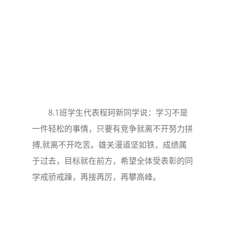
8.1班学生代表程珂新同学说：学习不是
一件轻松的事情，只要有竞争就离不开努力拼
搏,就离不开吃苦。雄关漫道坚如铁，成绩属
于过去，目标就在前方，希望全体受表彰的同
学戒骄戒躁，再接再厉，再攀高峰。