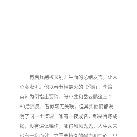
冉启兵副校长别开生面的总结发言，让人
心潮澎湃。他以春节档最火的《你好，李焕
英》为例指出贾玲、张小斐和岳云鹏这三个
80后演员，看似毫无关联，但其实他们都说
明了同一个道理：哪有一夜成名，都是百炼成
钢，没有遍体鳞伤，哪得风风光光，人生从来
没有一蹴而就，它需要持久的耐力和恒心，只