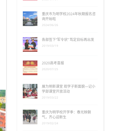
重庆市为明学校2024年秋期报名咨
询开始啦
2024/06/26
各部签下“军令状” 笃定目标再出发
2019/03/19
2020高考喜报
2020/07/25
展为明新课堂 观学子新面貌—记小
学部课堂开放活动
2019/03/22
重庆为明学校开学季：春光映朝
气，齐心迎新生
2019/02/24