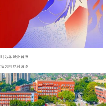
四月芳菲 暖阳普照
重庆为明 热辣滚烫