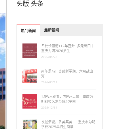
头版
头条
最新新闻
热门新闻
名校长领衔+12年直升+多元出口｜
重庆为明2026招生
2026/05/28
丙午黑马！奋蹄新学期，六月战山
河
2026/03/11
1.5W人观看，75W+点赞！重庆为
明科技艺术节盛况空前
2025/12/31
发掘潜能，各美其美 || 重庆市为明
学校2025年招生简章