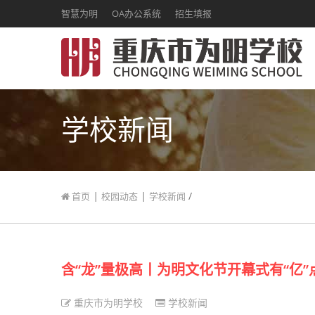
智慧为明
OA办公系统
招生填报
学校新闻
|
|
/
首页
校园动态
学校新闻
含“龙”量极高丨为明文化节开幕式有“亿”
重庆市为明学校
学校新闻