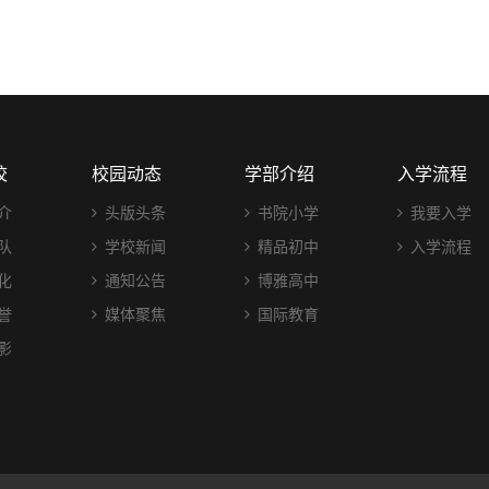
校
校园动态
学部介绍
入学流程
介
头版头条
书院小学
我要入学
队
学校新闻
精品初中
入学流程
化
通知公告
博雅高中
誉
媒体聚焦
国际教育
影