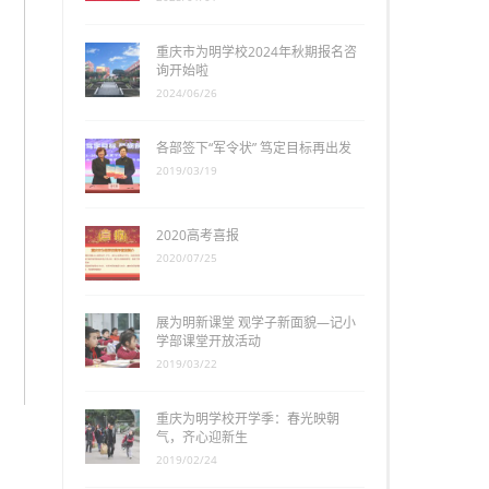
重庆市为明学校2024年秋期报名咨
询开始啦
2024/06/26
各部签下“军令状” 笃定目标再出发
2019/03/19
2020高考喜报
2020/07/25
展为明新课堂 观学子新面貌—记小
学部课堂开放活动
2019/03/22
重庆为明学校开学季：春光映朝
气，齐心迎新生
2019/02/24