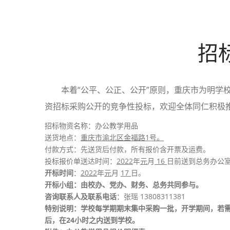
招
本着“公平、公正、公开”原则，重庆市为明学
资招标采购公开的竞争性投标，欢迎全体同仁积极
招标物资名称：办公教学用品
送货地点：
重庆市渝北区金福路1号。
付款方式：先送货后付款，所有报价含开票及运费。
投标报价单送达时间：
2022
年
元
月
16
日前送到总务办公
开标时间
：
2022
年
元
月
17
日。
开标小组：由校办、党办、财务、总务共同参与。
咨询联系人及联系电话
：张瑶 13808311381
特别说明：学校每学期期末集中采购一批，开学期间，若
后，在24小时之内送到学校。