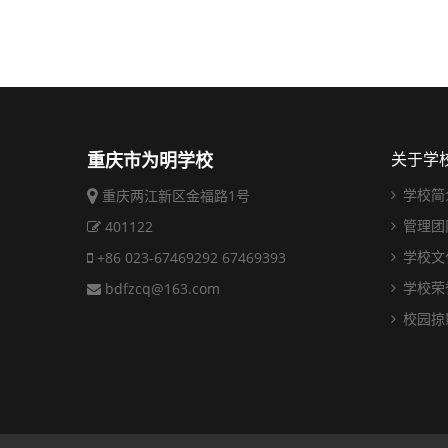
重庆市为明学校
关于学
学校简
重庆两江新区金福路1号
管理团
401122
学校文
+86 023-67469292 67469393
学校荣
bdfzcq@163.com
校园掠