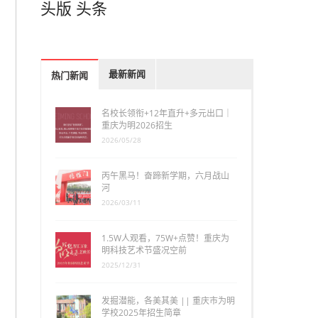
头版
头条
最新新闻
热门新闻
名校长领衔+12年直升+多元出口｜
重庆为明2026招生
2026/05/28
丙午黑马！奋蹄新学期，六月战山
河
2026/03/11
1.5W人观看，75W+点赞！重庆为
明科技艺术节盛况空前
2025/12/31
发掘潜能，各美其美 || 重庆市为明
学校2025年招生简章