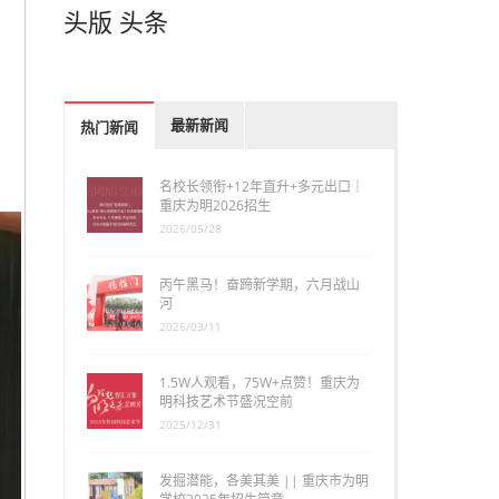
头版
头条
最新新闻
热门新闻
名校长领衔+12年直升+多元出口｜
重庆为明2026招生
2026/05/28
丙午黑马！奋蹄新学期，六月战山
河
2026/03/11
1.5W人观看，75W+点赞！重庆为
明科技艺术节盛况空前
2025/12/31
发掘潜能，各美其美 || 重庆市为明