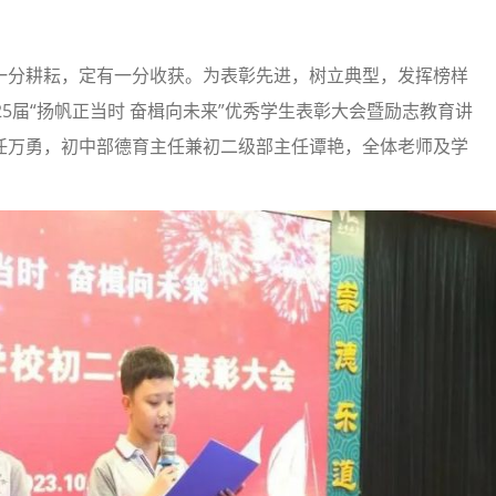
一分耕耘，定有一分收获。为表彰先进，树立典型，发挥榜样
5届“扬帆正当时 奋楫向未来”优秀学生表彰大会暨励志教育讲
任万勇，初中部德育主任兼初二级部主任谭艳，全体老师及学