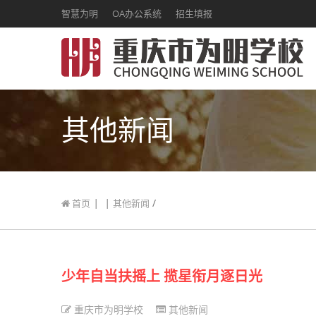
智慧为明
OA办公系统
招生填报
其他新闻
|
|
/
首页
其他新闻
少年自当扶摇上 揽星衔月逐日光
重庆市为明学校
其他新闻