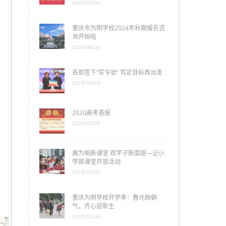
2025/01/01
重庆市为明学校2024年秋期报名咨
询开始啦
2024/06/26
各部签下“军令状” 笃定目标再出发
2019/03/19
2020高考喜报
2020/07/25
展为明新课堂 观学子新面貌—记小
学部课堂开放活动
2019/03/22
重庆为明学校开学季：春光映朝
气，齐心迎新生
2019/02/24