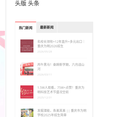
头版
头条
最新新闻
热门新闻
名校长领衔+12年直升+多元出口｜
重庆为明2026招生
2026/05/28
丙午黑马！奋蹄新学期，六月战山
河
2026/03/11
1.5W人观看，75W+点赞！重庆为
明科技艺术节盛况空前
2025/12/31
发掘潜能，各美其美 || 重庆市为明
学校2025年招生简章