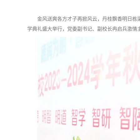
金风送爽各方才子再掀风云，丹桂飘香明日栋梁
学典礼盛大举行，党委副书记、副校长冉启兵激情