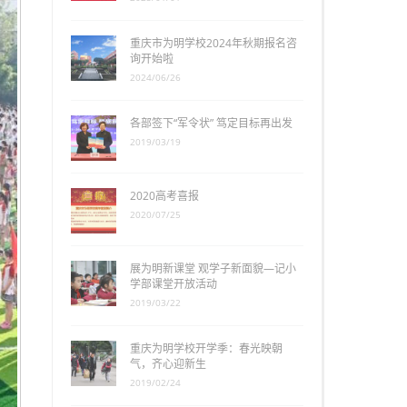
重庆市为明学校2024年秋期报名咨
询开始啦
2024/06/26
各部签下“军令状” 笃定目标再出发
2019/03/19
2020高考喜报
2020/07/25
展为明新课堂 观学子新面貌—记小
学部课堂开放活动
2019/03/22
重庆为明学校开学季：春光映朝
气，齐心迎新生
2019/02/24