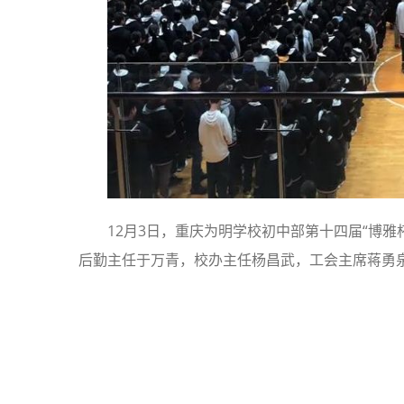
12月3日，重庆为明学校初中部第十四届“博
后勤主任于万青，校办主任杨昌武，工会主席蒋勇