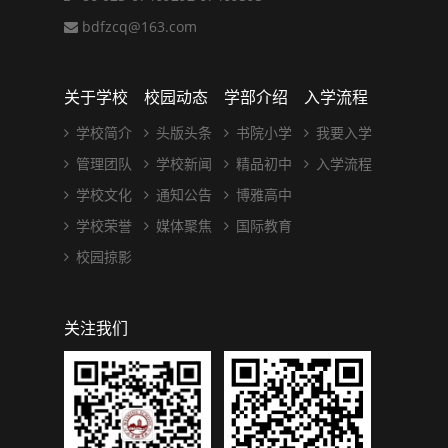
bdfzcq@163.com
关于学校
校园动态
学部介绍
入学流程
学校简介
头版头条
书院小学
我要入学
管理团队
学校新闻
精品初中
入学流程
学校文化
通知公告
博雅高中
学校荣誉
媒体聚焦
国际教育
校园掠影
关注我们