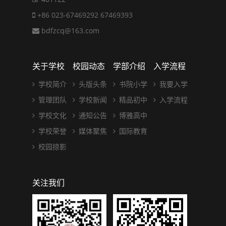
+86 023-67469292 67469393
bdfzcq@163.com
关于学校
校园动态
学部介绍
入学流程
学校简介
头版头条
书院小学
我要入学
管理团队
学校新闻
精品初中
入学流程
学校文化
通知公告
博雅高中
学校荣誉
媒体聚焦
国际教育
校园掠影
关注我们