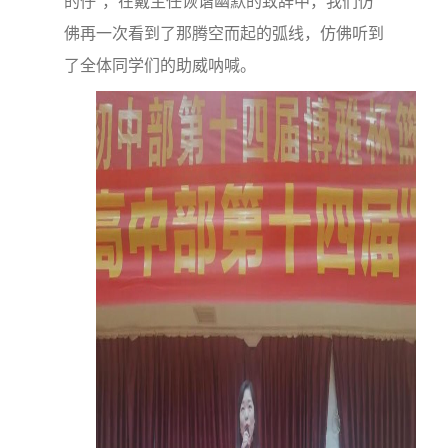
的仔”，在戴主任诙谐幽默的致辞中，我们仿
佛再一次看到了那腾空而起的弧线，仿佛听到
了全体同学们的助威呐喊。