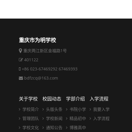
重庆市为明学校
重庆两江新区金福路1号
401122
+86 023-67469292 67469393
bdfzcq@163.com
关于学校
校园动态
学部介绍
入学流程
学校简介
头版头条
书院小学
我要入学
管理团队
学校新闻
精品初中
入学流程
学校文化
通知公告
博雅高中