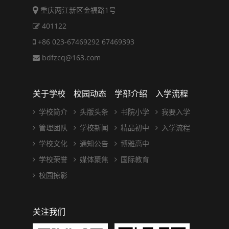
重庆两江新区金福路1号
401122
+86 023-67469292 67469393
bdfzcq@163.com
关于学校
校园动态
学部介绍
入学流程
学校简介
头版头条
书院小学
我要入学
管理团队
学校新闻
精品初中
入学流程
学校文化
通知公告
博雅高中
学校荣誉
媒体聚焦
国际教育
校园掠影
关注我们