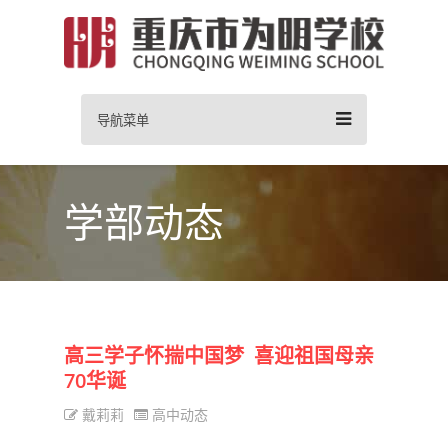
导航菜单
学部动态
高三学子怀揣中国梦 喜迎祖国母亲
70华诞
戴莉莉
高中动态