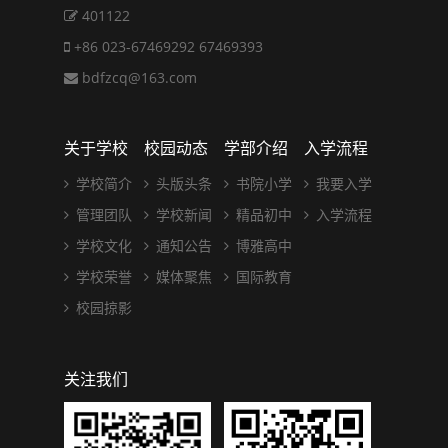
401122
+86 023-67469292 67469393
bdfzcq@163.com
关于学校
校园动态
学部介绍
入学流程
学校简介
头版头条
书院小学
我要入学
管理团队
学校新闻
精品初中
入学流程
学校文化
通知公告
博雅高中
学校荣誉
媒体聚焦
国际教育
校园掠影
关注我们