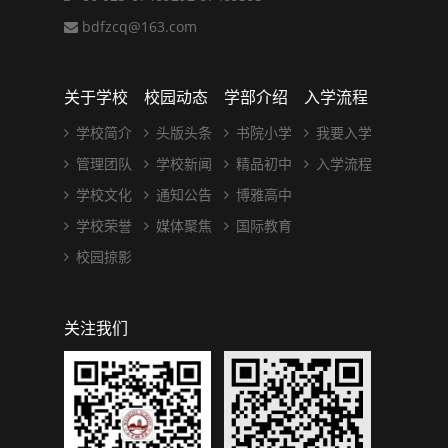
bdfzcq@163.com
关于学校
校园动态
学部介绍
入学流程
学校简介
头版头条
书院小学
我要入学
管理团队
学校新闻
精品初中
入学流程
学校文化
通知公告
博雅高中
学校荣誉
媒体聚焦
国际教育
校园掠影
关注我们