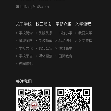
bdfzcq@163.com
关于学校
校园动态
学部介绍
入学流程
学校简介
头版头条
书院小学
我要入学
管理团队
学校新闻
精品初中
入学流程
学校文化
通知公告
博雅高中
学校荣誉
媒体聚焦
国际教育
校园掠影
关注我们