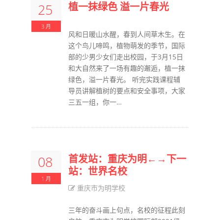
植一抹绿色 溢一片春光
25
3 月
风和日暖山水醒，春到人间草木生。在
这个鸟儿啼鸣，植物萌发的季节，国际
部的少男少女们走出校园，于3月15日
和大自然来了一场有趣的邂逅，植一抹
绿色，溢一片春光。 听完实践课程辅
导员讲解植树的要点和安全事项，大家
三五一组，你一…
首发站：重庆为明←→下一
08
站：世界名校
1 月
重庆市为明学校
三年的奋斗画上句点，名校的征程此刻