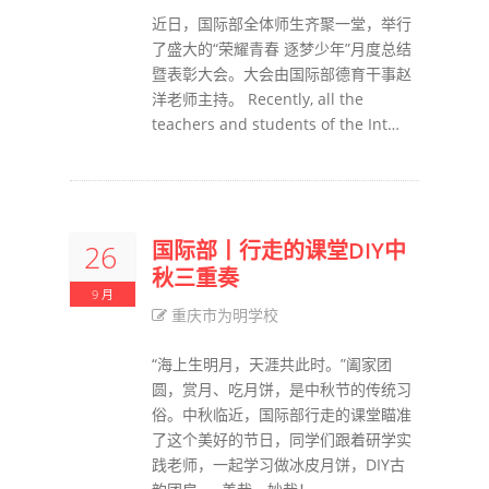
近日，国际部全体师生齐聚一堂，举行
了盛大的“荣耀青春 逐梦少年”月度总结
暨表彰大会。大会由国际部德育干事赵
洋老师主持。 Recently, all the
teachers and students of the Int…
国际部丨行走的课堂DIY中
26
秋三重奏
9 月
重庆市为明学校
“海上生明月，天涯共此时。”阖家团
圆，赏月、吃月饼，是中秋节的传统习
俗。中秋临近，国际部行走的课堂瞄准
了这个美好的节日，同学们跟着研学实
践老师，一起学习做冰皮月饼，DIY古