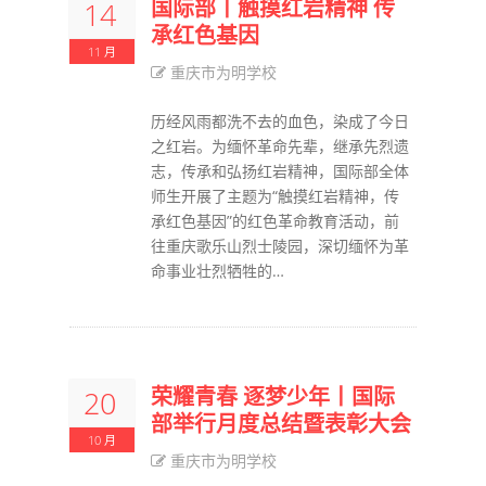
国际部丨触摸红岩精神 传
14
承红色基因
11 月
重庆市为明学校
历经风雨都洗不去的血色，染成了今日
之红岩。为缅怀革命先辈，继承先烈遗
志，传承和弘扬红岩精神，国际部全体
师生开展了主题为“触摸红岩精神，传
承红色基因”的红色革命教育活动，前
往重庆歌乐山烈士陵园，深切缅怀为革
命事业壮烈牺牲的…
​荣耀青春 逐梦少年丨国际
20
部举行月度总结暨表彰大会
10 月
重庆市为明学校