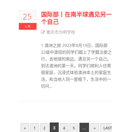
国际部丨在南半球遇见另一
25
个自己
8 月
重庆市为明学校
1 澳洲之旅 2023年8月19日，国际部
22级中澳班的同学们踏上了学籍注册之
行，去地球的南边，遇见另一个自己。
到达澳洲的第一天，同学们顺利入住寄
宿家庭，沉浸式体验澳洲本土的家庭生
活，和当地人同一屋檐下，生活中的一
切问…
3
...
«
1
2
4
5
»
LAST