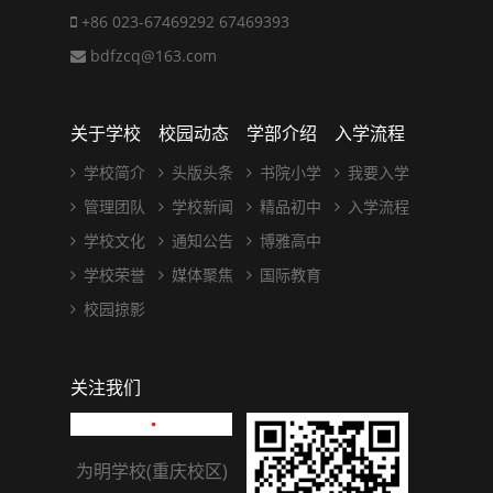
+86 023-67469292 67469393
bdfzcq@163.com
关于学校
校园动态
学部介绍
入学流程
学校简介
头版头条
书院小学
我要入学
管理团队
学校新闻
精品初中
入学流程
学校文化
通知公告
博雅高中
学校荣誉
媒体聚焦
国际教育
校园掠影
关注我们
为明学校(重庆校区)