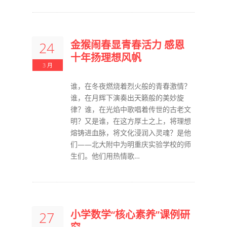
金猴闹春显青春活力 感恩
24
十年扬理想风帆
3 月
谁，在冬夜燃烧着烈火般的青春激情？
谁，在月辉下演奏出天籁般的美妙旋
律？谁，在光焰中歌唱着传世的古老文
明？又是谁，在这方厚土之上，将理想
熔铸进血脉，将文化浸润入灵魂？是他
们——北大附中为明重庆实验学校的师
生们。他们用热情歌…
小学数学“核心素养”课例研
27