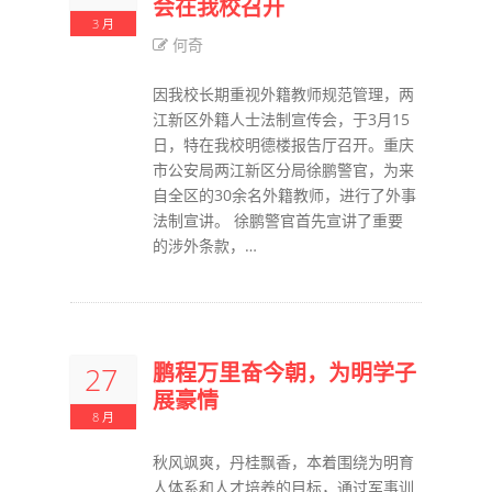
会在我校召开
3 月
何奇
因我校长期重视外籍教师规范管理，两
江新区外籍人士法制宣传会，于3月15
日，特在我校明德楼报告厅召开。重庆
市公安局两江新区分局徐鹏警官，为来
自全区的30余名外籍教师，进行了外事
法制宣讲。 徐鹏警官首先宣讲了重要
的涉外条款，…
鹏程万里奋今朝，为明学子
27
展豪情
8 月
秋风飒爽，丹桂飘香，本着围绕为明育
人体系和人才培养的目标，通过军事训