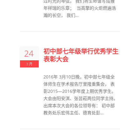
过时光的琴弦， 我们将生命谱写成猴
年祥瑞的乐章； 当高擎的火炬燃遍浩
瀚的长空， 我们…
初中部七年级举行优秀学生
24
表彰大会
3 月
2016年 3月10日晚，初中部七年级全
体师生在学术报告厅里隆重集会， 表
彰2015—2016学年度上期优秀学生。
大会由阳安淇、张芸菘两位同学主持。
出席本次大会的各位领导有： 初中部
教务处乐宏伟主任、德育处彭…