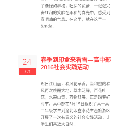
了渐绿的柳枝，吐芽的苞蕾；一张张兴
奋红润的笑脸在柔和的春光中，感受到
春呢喃的气息。在这里，就在这里—
&mda…
春季到印盒来看雪—高中部
24
2016社会实践活动
3 月
迟日江山丽，春风花草香。当和煦的春
风再次唤醒大地，草木泛绿，百花吐
蕊，水碧山青，万物舒展，正是踏春好
时节。高中部在3月15日组织了高一高
二年级学生到渝北印盒李花生态旅游区
开展了一次有意义的社会实践活动，让
学生们亲近大自然…