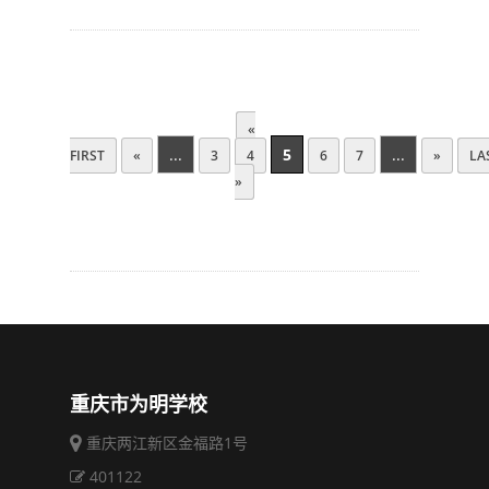
«
...
5
...
FIRST
«
3
4
6
7
»
LA
»
重庆市为明学校
重庆两江新区金福路1号
401122