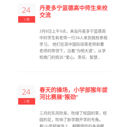
丹麦多宁蓝德高中师生来校
24
交流
3 月
3月8日上午9点，来自丹麦多宁蓝德高
中的学生和老师一行34人来到我校参观
学习。 他们在高中国际班蒋老师和曹
老师的带领下，沿着“为明大道”，从学
校南门的校训 “爱心、责任、智慧…
春天的操场，小学部猴年拔
24
河比赛展“猴劲”
3 月
三月的东风吹来，吹绿了校园的草，校
园的花，吹响了新学期开学的号角。
看!小学部操场上，翻腾跳跃的身姿醒