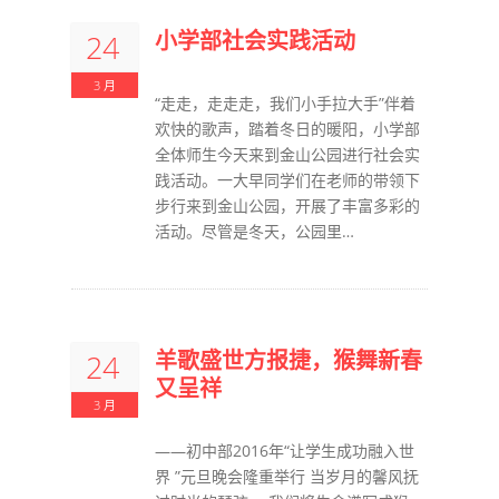
小学部社会实践活动
24
3 月
“走走，走走走，我们小手拉大手”伴着
欢快的歌声，踏着冬日的暖阳，小学部
全体师生今天来到金山公园进行社会实
践活动。一大早同学们在老师的带领下
步行来到金山公园，开展了丰富多彩的
活动。尽管是冬天，公园里…
羊歌盛世方报捷，猴舞新春
24
又呈祥
3 月
——初中部2016年“让学生成功融入世
界 ”元旦晚会隆重举行 当岁月的馨风抚