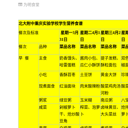
为明食堂
北大附中重庆实验学校学生营养食谱
餐次及标准
星期一3月
星期二4月1
星期三4月2
星期
31日
日
日
日
餐次
品种
菜品名称
菜品名称
菜品名称
菜
早
餐
主食
奶香馒头、
酱肉小包、
提子发糕、
双
哈雷蛋糕
瓜仁小酥饼
酥粒面包
椒
小吃
香酥苕枣
土豆饼
黄金大饼
珍
现煮面食
红油面块
肉末酸辣粉
酸菜鸡肉汤
酸
河粉
粥浆
绿豆粥
玉米糊
南瓜粥
八
咸菜
剁椒萝卜
榨菜、泡萝
卤味黄豆、
炝
干、炝炒酸
卜
大头菜丝
萝
豆角