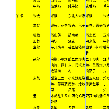
禽蛋
白鸡蛋
卤鸡蛋
煮鸡蛋
白
牛奶
菠萝奶
纯牛奶
麦香奶
草
午 餐
米饭
米饭
东北大米饭
米饭
米
主食
馒头、花卷
馒头、包子
花卷、馒头
馒
粗粮
蒸山药
蒸南瓜
蒸土豆
玉
加餐
鸡块
烧麦
鸡米花
牛
主荤
芋儿烧鸡
芸豆烧猪蹄
白萝卜炖排
香
骨
翘荤
泡椒小瓜炒
酸豆角炒肉
豆干炒肉
烂
肉片、萝卜
末、蚂蚁上
丝、鱼香烂
八
连锅肉
树
肉茄子
片
素菜
醋溜土豆
小米辣红烧
甜玉米段、
炝
丝、蒜蓉菠
魔芋、炝炒
手撕包菜
丁
菜
凤尾
尖
汤
木瓜花生龙
山药乌鸡汤
双菇肉片汤
鱼
骨汤
水果
香梨
龙眼
香蕉
苹