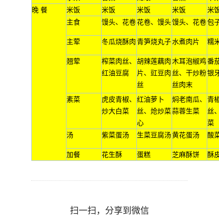
晚 餐
米饭
米饭
米饭
米饭
米
主食
馒头、花卷
花卷、馒头
馒头、花卷
包
主荤
冬瓜烧酥肉
青笋烧丸子
水煮肉片
糯
翘荤
榨菜肉丝、
胡辣莲藕肉
木耳泡椒鸡
番
红油豆腐
片、豇豆肉
丝、干炒粉
银
丝
丝肉末
素菜
虎皮青椒、
红油萝卜
焖老南瓜、
青
炒大白菜
丝、炝炒菜
蒜蓉生菜
丝
心
菜
汤
紫菜蛋汤
生菜豆腐汤
黄花蛋汤
酸
加餐
花生酥
蛋糕
芝麻酥饼
酥
扫一扫，分享到微信