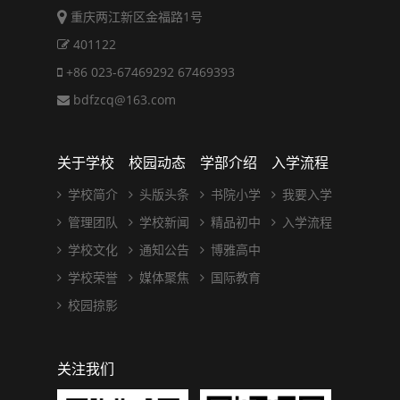
重庆两江新区金福路1号
401122
+86 023-67469292 67469393
bdfzcq@163.com
关于学校
校园动态
学部介绍
入学流程
学校简介
头版头条
书院小学
我要入学
管理团队
学校新闻
精品初中
入学流程
学校文化
通知公告
博雅高中
学校荣誉
媒体聚焦
国际教育
校园掠影
关注我们