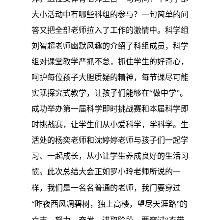
大小活动中有哪些科组的参与？一句简单的问
答又把全部老师拉入了工作的激情中。科学组
刘智超老师幽默风趣的介绍了科组成员，科学
组对
课堂教学严抓不怠，
抓住学生的好奇心，
呵护每位孩子大胆质疑的精神，每节课尽可能
实现探究式教学，让孩子们能够在“做中学”。
成功举办
第一届科学即时挑战赛和本届科学即
时挑战赛
，让学生们从小爱科学，学科学。
生
活处的杨奕老师和沈婷婷老师与孩子们一起学
习、一起成长，从小让学生养成良好的生活习
惯。
此次总结大会正如罗小玲老师所说的一
样，
我
们是一名名普通的
老师，我
门
要穿过
“昨夜西
风凋碧树，独上高楼，望尽天涯路”的