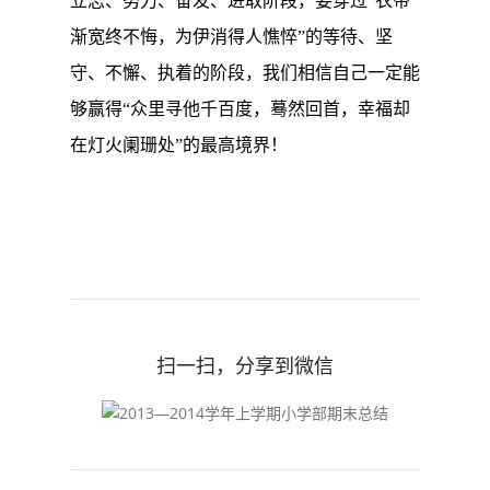
立志、努力、奋发、进取阶段，
要穿过“衣带
渐宽终不悔，为伊消得人憔悴”的等待、坚
守、不懈、执着的阶段，我
们相信自己一定能
够赢得“众里寻他千百度，蓦然回首，幸福却
在
灯火阑珊处”的最高境界！
扫一扫，分享到微信