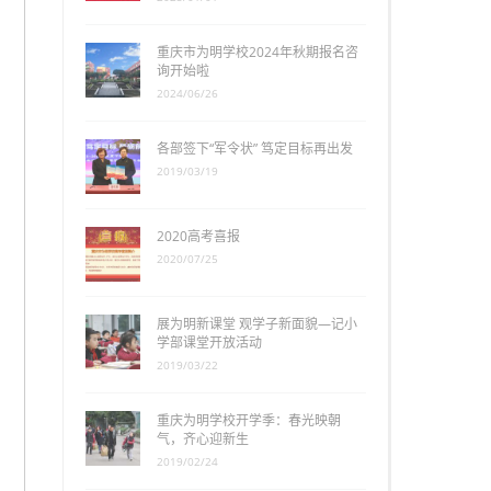
重庆市为明学校2024年秋期报名咨
询开始啦
2024/06/26
各部签下“军令状” 笃定目标再出发
2019/03/19
2020高考喜报
2020/07/25
展为明新课堂 观学子新面貌—记小
学部课堂开放活动
2019/03/22
重庆为明学校开学季：春光映朝
气，齐心迎新生
2019/02/24