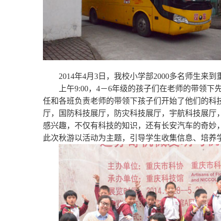
2014
年
4
月
3
日
，我校小学部
2000
多名师生来到
上午
9:00
，
4
－
6
年级的孩子们在老师的带领下先
任和各班负责老师的带领下孩子们开始了他们的科
厅，国防科技展厅，防灾科技展厅，宇航科技展厅
感兴趣，不仅有科技的知识，还有长安汽车的奇妙
此次秋游以活动为主题，引导学生收集信息、培养