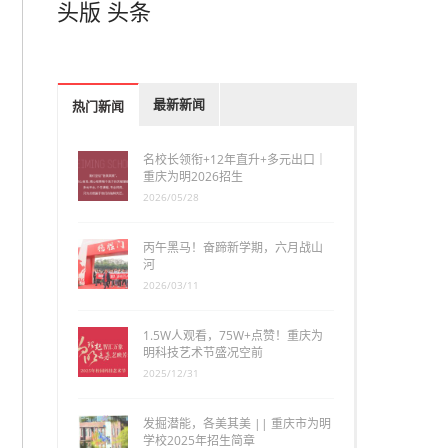
头版
头条
最新新闻
热门新闻
名校长领衔+12年直升+多元出口｜
重庆为明2026招生
2026/05/28
丙午黑马！奋蹄新学期，六月战山
河
2026/03/11
1.5W人观看，75W+点赞！重庆为
明科技艺术节盛况空前
2025/12/31
发掘潜能，各美其美 || 重庆市为明
学校2025年招生简章