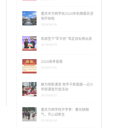
重庆市为明学校2024年秋期报名咨
询开始啦
2024/06/26
各部签下“军令状” 笃定目标再出发
2019/03/19
2020高考喜报
2020/07/25
展为明新课堂 观学子新面貌—记小
学部课堂开放活动
2019/03/22
重庆为明学校开学季：春光映朝
气，齐心迎新生
2019/02/24