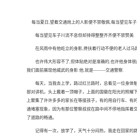
每当夏日,望着交通岗上的人影便不禁敬佩,每当望见车子
每当望见车子川流不息但却排得整整齐齐便不禁赞美.
在风雨中有他屹立的身影,搀扶着行动不便的老人过马路;
也许伟大形容不了,但体贴绝对是准确的;也许他身体很虚
我们面前展现他威武的身影.他,就是--------交通警察.
每天，当我去上学，路过红兰路时，总看见一位身体魁
部对讲机，头上戴着一顶帽子，上面的国徽在阳光的照耀
上聚集了许许多多的家长在等接孩子，有的用自行车、有
通堵塞现象，因为有那位警察叔叔在路中间不停地指挥着
了道路的畅通。
记得有一次，放学了，天气十分闷热，我走在回家的路