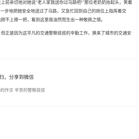
上前亲切地对她说“老人家我送你过马路吧!”那位老奶奶抬起头，笑着
步一步地把她安全地送过了马路，又急忙回到自己的岗位上指挥着交
也顾不上擦一把，看到这里我油然而生出一种敬佩之情。
但正是因为这平凡的交通警察叔叔的辛勤工作，换来了城市的交通安
扫，分享到微信