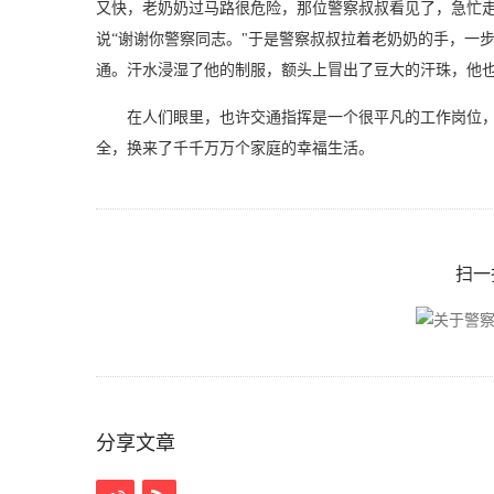
又快，老奶奶过马路很危险，那位警察叔叔看见了，急忙走
说“谢谢你警察同志。"于是警察叔叔拉着老奶奶的手，一
通。汗水浸湿了他的制服，额头上冒出了豆大的汗珠，他
在人们眼里，也许交通指挥是一个很平凡的工作岗位，
全，换来了千千万万个家庭的幸福生活。
扫一
分享文章