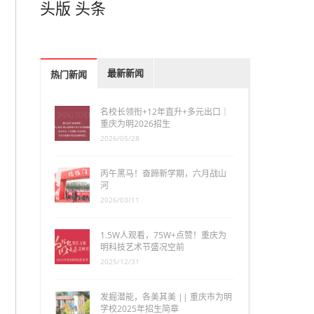
头版
头条
最新新闻
热门新闻
名校长领衔+12年直升+多元出口｜
重庆为明2026招生
2026/05/28
丙午黑马！奋蹄新学期，六月战山
河
2026/03/11
1.5W人观看，75W+点赞！重庆为
明科技艺术节盛况空前
2025/12/31
发掘潜能，各美其美 || 重庆市为明
学校2025年招生简章