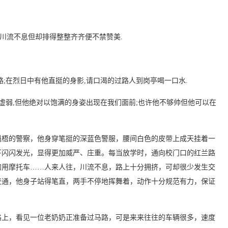
川流不息但却排得整整齐齐便不禁赞美.
在烈日中有他直挺的身影,请口渴的过路人到岗亭喝一口水.
弱,但他绝对以饱满的身姿出现在我们面前;也许他不够帅但他可以在
梧的警察，他身穿笔挺的深蓝色警服，腰间白色的皮带上成天挂着一
下闪闪发光，显得更加威严、庄重。每当放学时，通向校门口的红兰路
的用摩托车……人来人往，川流不息，路上十分拥挤，可却很少发生交
交通，他身子站得笔直，两手不停地挥舞着，动作十分规范有力，保证
上，看见一位老奶奶正准备过马路，可是来来往往的车辆很多，速度