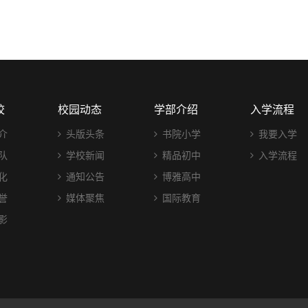
校
校园动态
学部介绍
入学流程
介
头版头条
书院小学
我要入学
队
学校新闻
精品初中
入学流程
化
通知公告
博雅高中
誉
媒体聚焦
国际教育
影