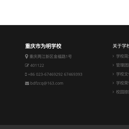
重庆市为明学校
关于学
学校简
重庆两江新区金福路1号
管理团
401122
学校文
+86 023-67469292 67469393
学校荣
bdfzcq@163.com
校园掠