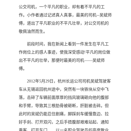
公交司机，一个平凡的职业，却有着不平凡的工
作。小作者通过记述真人真事，最美的司机--吴斌师
傅，道出了平凡职业的不平凡壮举，对公交司机的
敬佩油然而生。
前段时间，我在新闻上看到一件发生在平凡工
作岗位上的感人事迹，使我深受感动!平凡的岗位做
出不平凡的壮举，那便时最美的司机——吴斌师
傅。
2012年5月29日，杭州长运公司司机吴斌驾驶客
车从无锡返回杭州途中，突然有一块铁块从空中飞
落，击碎了车辆前面厚厚的挡风玻璃砸向他的腹部
和手臂，导致其三根肋骨被砸断，肝脏被击碎。但
此时的吴斌仍能忍住剧痛，脚踩刹车缓慢靠边、拉
好手刹、打开双闪，之后手捂腹部艰难站起、通知
乘客、打开车门……以一名职业驾驶员的高度敬业