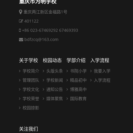
重庆市为明学校
重庆两江新区金福路1号
401122
+86 023-67469292 67469393
bdfzcq@163.com
关于学校
校园动态
学部介绍
入学流程
学校简介
头版头条
书院小学
我要入学
管理团队
学校新闻
精品初中
入学流程
学校文化
通知公告
博雅高中
学校荣誉
媒体聚焦
国际教育
校园掠影
关注我们