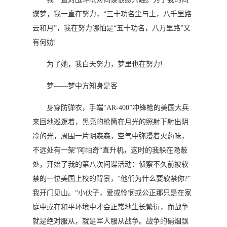
谍梦，我一直在努力，“三十功名尘与土，八千里路
云和月”，我在努力哪怕是“五十功名，八万里路”又
有何妨!
为了她，我白天努力，梦里也在努力!
梦――梦中方知身是客
身穿防弹衣，手端“AR-400”冲锋枪的美国大兵
来回地巡逻着，黑亮的枪筒在月光的照射下射出阴
冷的光，周围一片阴森森，空气中弥漫着火药味，
不远处有一架”阿帕奇“直升机，这时的我躲在隐蔽
处，开始了我的第八次间谍活动：侦察不久前被软
禁的一位美国上校的背景，“他们为什么要软禁你?”
我开门见山。“小伙子，爱或怜悯或公正那只是在家
庭中或在和平环境中才会正常地生长繁衍，而战争
就是绝对服从，就是军人服从战争。战争的硝烟飘