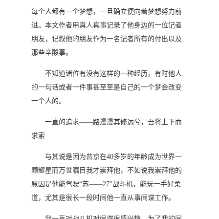
每个人都有一个梦想，一旦确立便向着梦想努力前
进。本文作者用真人真事记录了他身边的一位记者
朋友，记叙他的朋友作为一名记者所有的付出以及
那些辛酸事。
不知道诸位有没有这样的一种经历，有时他人
的一句话或者一件事甚至至是自己的一个梦会改变
一个人的。
一直的追求——路漫漫其修远兮，吾将上下而
求索
与其说是因为普京在40多岁的年龄成为世界一
颗耀星而万世瞩目我才崇拜他，不如说我崇拜他的
原因是他能驾驶“苏――27”战斗机，能玩一手好柔
道，尤其是很长一段时间他一直从事间谍工作。
我一直对战斗机对间谍很感兴趣。为了我的间