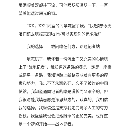
眼泪顺着双颊往下流，可他眼眨都没眨一下，一直
望着能透过曙光的窗。
“XX，XX!”同室的同学喊醒了我。“快起吧!今天
咱们该去填报志愿啦1你可以实现你的追求啦!”
我的选择――敢问路在何方，路通记者站
填志愿了，我怀着一份沉重而又充实的心情填
上了“战地记者”，我知道这条路的尽头一定是一座桥
或是另一条路，我知道踏上新路意味着有更多的摸
索和努力，我忘不了朱颖的死，忘不了被炸的中国
使馆，我知道通向记者的路是漫长而又艰辛的，但
我很清楚我填志愿是深思熟虑的，认真的。我相信
我的选择，我坚信这是支撑我走完剩余人生的有力
拐杖，我坚信我也会把她雕琢的更加完美，也许这
是一个梦的开始――战地记者。