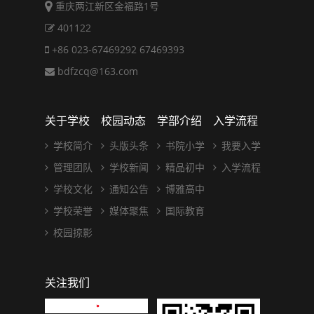
重庆两江新区金福路1号
401122
+86 023-67469292 67469393
bdfzcq@163.com
关于学校
校园动态
学部介绍
入学流程
学校简介
头版头条
书院小学
我要入学
管理团队
学校新闻
精品初中
入学流程
学校文化
通知公告
博雅高中
学校荣誉
媒体聚焦
国际教育
校园掠影
关注我们