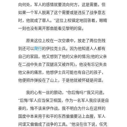
向何处，军人的感情就要流向何方，这是需要。但
如果一个军人脱离了这个需要或是违反了战争意志
时，他就成了罪人。”这位上校镇定地回答着，眼睛
一刻也没有离开那扇能看见黎明的窗。
原来这位上校在一次空袭中，放走了两位伤残
到还可以
爬行
的伊拉克士兵。因为他知道人人都有
自己的家园，他又想到了他的父亲的情况(他的父亲
在二战中失去了双腿且又被炸死)，他没有忘记失去
他父亲的痛苦，他想伊士兵可能也有自己的孩子，
他便把炸弹投在了山上，于是他就被怀疑是间谍。
我的心有一丝的颤动，“你后悔吗?”我又问道。
“后悔?军人应当保卫祖国，作为一名军人我应该是自
豪的，悔不该来伊作战，我不明白为什么在这样的
国度中本来用于和平的东西偏偏要沾上血腥，军人
间谍又偏偏成了战争的工具。”他没在往下说，任凭