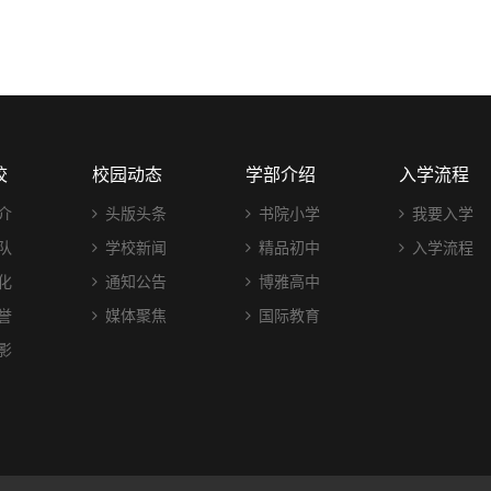
校
校园动态
学部介绍
入学流程
介
头版头条
书院小学
我要入学
队
学校新闻
精品初中
入学流程
化
通知公告
博雅高中
誉
媒体聚焦
国际教育
影