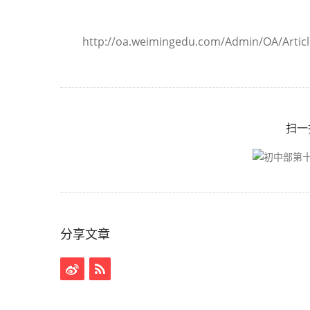
http://oa.weimingedu.com/Admin/OA/Articl
扫一
分享文章