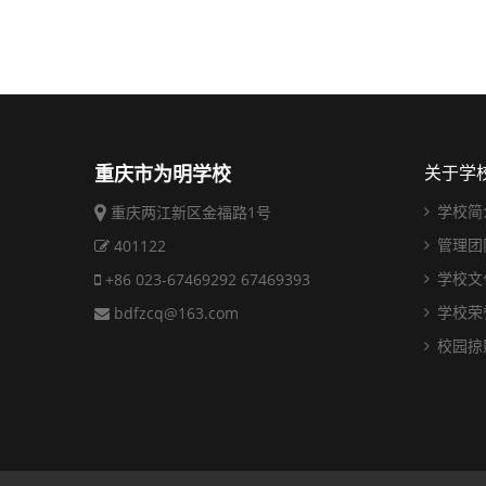
重庆市为明学校
关于学
学校简
重庆两江新区金福路1号
管理团
401122
学校文
+86 023-67469292 67469393
学校荣
bdfzcq@163.com
校园掠