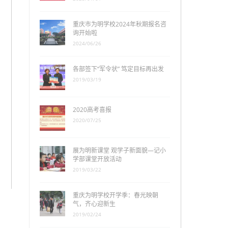
重庆市为明学校2024年秋期报名咨
询开始啦
2024/06/26
各部签下“军令状” 笃定目标再出发
2019/03/19
2020高考喜报
2020/07/25
展为明新课堂 观学子新面貌—记小
学部课堂开放活动
2019/03/22
重庆为明学校开学季：春光映朝
气，齐心迎新生
2019/02/24