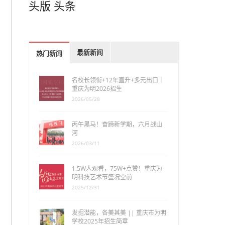
头版
头条
最新新闻
热门新闻
名校长领衔+12年直升+多元出口｜
重庆为明2026招生
2026/05/28
丙午黑马！奋蹄新学期，六月战山
河
2026/03/11
1.5W人观看，75W+点赞！重庆为
明科技艺术节盛况空前
2025/12/31
发掘潜能，各美其美 || 重庆市为明
学校2025年招生简章