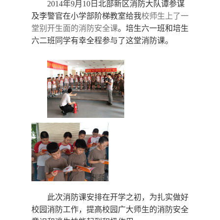
2014
年
9
月
10
日
北部新区消防大队谭参谋
及李警官在小学部阶梯教室给我
校师生上了一
堂别开生面的消防安全课
。培生六一班和培生
六二班同学有幸全程参与了这堂消防课。
此次消防课安排在开学之初，为扎实做好
校园消防工作，提高校园广大师生的消防安全