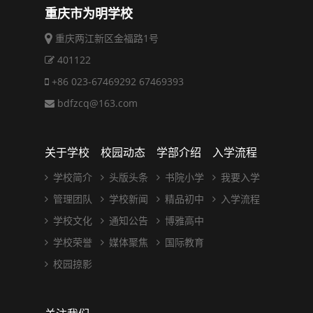
重庆市为明学校
重庆两江新区金福路1号
401122
+86 023-67469292 67469393
bdfzcq@163.com
关于学校
校园动态
学部介绍
入学流程
学校简介
头版头条
书院小学
我要入学
管理团队
学校新闻
精品初中
入学流程
学校文化
通知公告
博雅高中
学校荣誉
媒体聚焦
国际教育
校园掠影