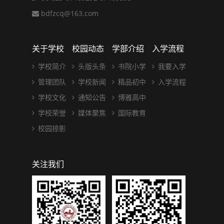
bdfzcq@163.com
关于学校
校园动态
学部介绍
入学流程
学校简介
头版头条
书院小学
我要入学
管理团队
学校新闻
精品初中
入学流程
学校文化
通知公告
博雅高中
学校荣誉
媒体聚焦
国际教育
校园掠影
关注我们