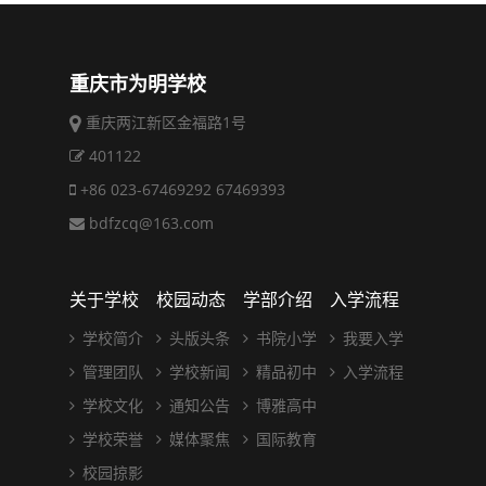
重庆市为明学校
重庆两江新区金福路1号
401122
+86 023-67469292 67469393
bdfzcq@163.com
关于学校
校园动态
学部介绍
入学流程
学校简介
头版头条
书院小学
我要入学
管理团队
学校新闻
精品初中
入学流程
学校文化
通知公告
博雅高中
学校荣誉
媒体聚焦
国际教育
校园掠影