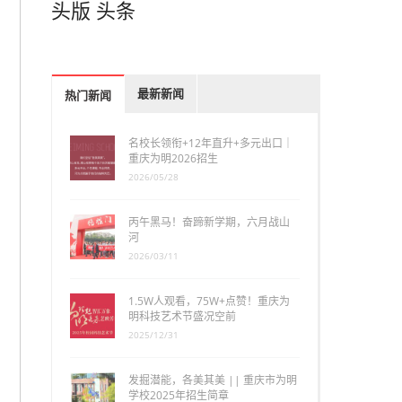
头版
头条
最新新闻
热门新闻
名校长领衔+12年直升+多元出口｜
重庆为明2026招生
2026/05/28
丙午黑马！奋蹄新学期，六月战山
河
2026/03/11
1.5W人观看，75W+点赞！重庆为
明科技艺术节盛况空前
2025/12/31
发掘潜能，各美其美 || 重庆市为明
学校2025年招生简章