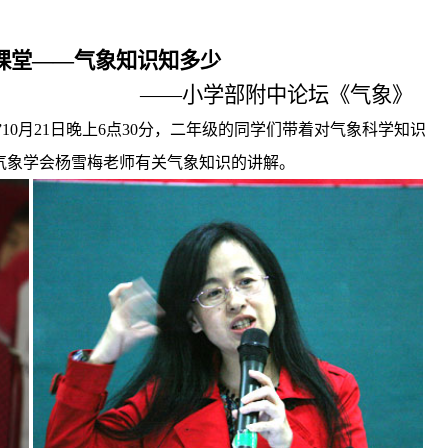
课堂——气象知识知多少
——小学部附中论坛《气象》
”
10
月
21
日晚上
6
点
30
分，二年级的同学们带着对气象科学知识
气象学会杨雪梅老师有关气象知识的讲解。