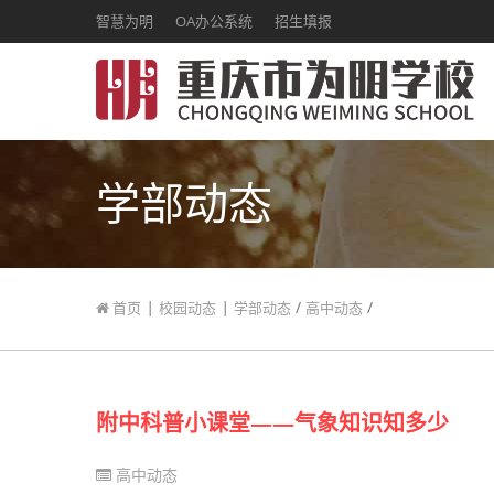
智慧为明
OA办公系统
招生填报
学部动态
|
|
/
/
首页
校园动态
学部动态
高中动态
附中科普小课堂——气象知识知多少
高中动态