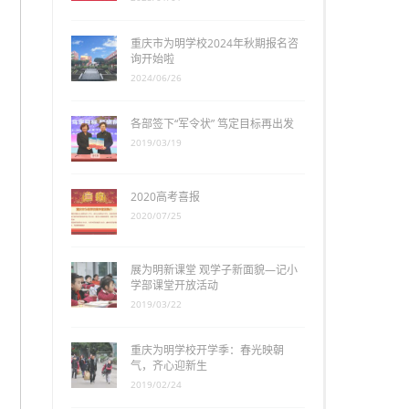
重庆市为明学校2024年秋期报名咨
询开始啦
2024/06/26
各部签下“军令状” 笃定目标再出发
2019/03/19
2020高考喜报
2020/07/25
展为明新课堂 观学子新面貌—记小
学部课堂开放活动
2019/03/22
重庆为明学校开学季：春光映朝
气，齐心迎新生
2019/02/24