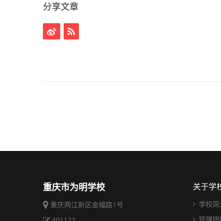
分享文章
重庆市为明学校
关于学
学校简
重庆两江新区金福路1号
管理团
401122