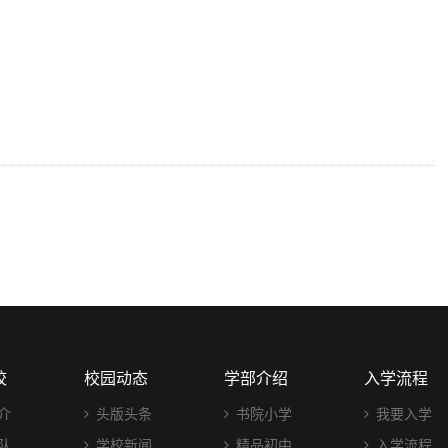
校
校园动态
学部介绍
入学流程
介
头版头条
书院小学
我要入学
队
学校新闻
精品初中
入学流程