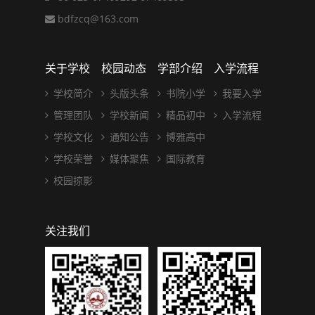
bdfzcq@163.com
关于学校
校园动态
学部介绍
入学流程
学校简介
头版头条
书院小学
我要入学
管理团队
学校新闻
精品初中
入学流程
学校文化
通知公告
博雅高中
学校荣誉
媒体聚焦
国际教育
校园掠影
关注我们