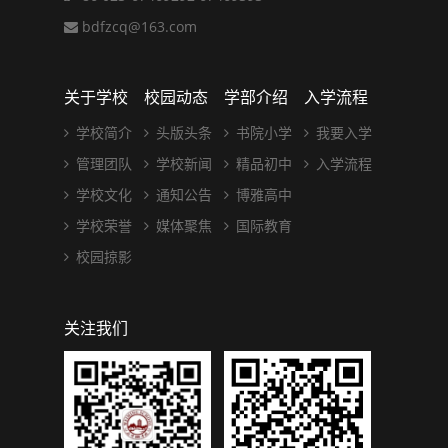
bdfzcq@163.com
关于学校
校园动态
学部介绍
入学流程
学校简介
头版头条
书院小学
我要入学
管理团队
学校新闻
精品初中
入学流程
学校文化
通知公告
博雅高中
学校荣誉
媒体聚焦
国际教育
校园掠影
关注我们