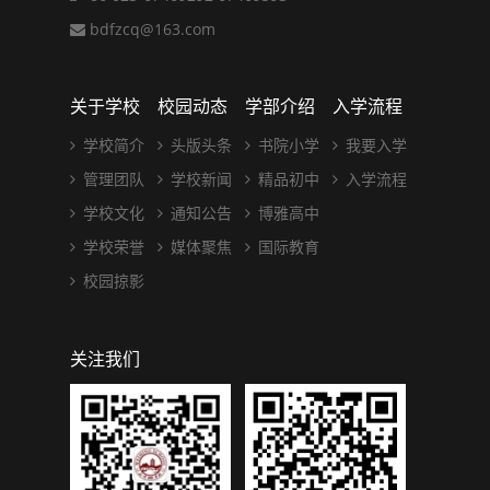
bdfzcq@163.com
关于学校
校园动态
学部介绍
入学流程
学校简介
头版头条
书院小学
我要入学
管理团队
学校新闻
精品初中
入学流程
学校文化
通知公告
博雅高中
学校荣誉
媒体聚焦
国际教育
校园掠影
关注我们