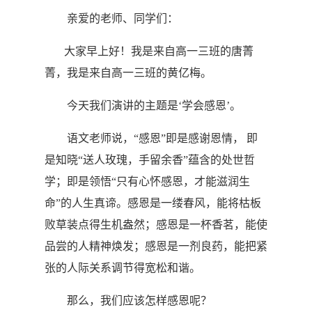
亲爱的老师、同学们：
大家早上好！我是来自高一三班的唐菁
菁，我是来自高一三班的黄亿梅。
今天我们演讲的主题是‘学会感恩’。
语文老师说，“感恩”即是感谢恩情， 即
是知晓
“
送人玫瑰，手留余香
”
蕴含的处世哲
学；即是领悟
“
只有心怀感恩，才能滋润生
命
”
的人生真谛。感恩是一缕春风，能将枯板
败草装点得生机盎然；感恩是一杯香茗，能使
品尝的人精神焕发；感恩是一剂良药，能把紧
张的人际关系调节得宽松和谐。
那么，我们应该怎样感恩呢？