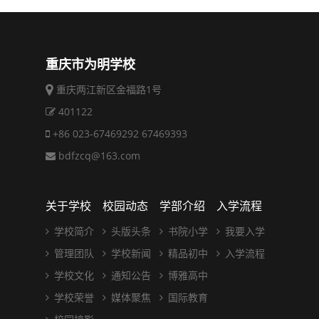
重庆市为明学校
重庆两江新区金福路1号
401122
+86 023-67469292 67469393
bdfzcq@163.com
关于学校
校园动态
学部介绍
入学流程
学校简介
头版头条
书院小学
我要入学
管理团队
学校新闻
精品初中
入学流程
学校文化
通知公告
博雅高中
学校荣誉
媒体聚焦
国际教育