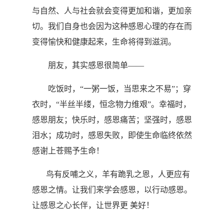
与自然、人与社会就会变得更加和谐，更加亲
切。我们自身也会因为这种感恩心理的存在而
变得愉快和健康起来，生命将得到滋润。
朋友，其实感恩很简单
——
吃饭时，
“
一粥一饭，当思来之不易
”
；穿
衣时，
“
半丝半缕，恒念物力维艰
”
。幸福时，
感恩朋友；快乐时，感恩痛苦；坚强时，感恩
泪水；成功时，感恩失败，即使生命临终依然
感谢上苍赐予生命！
鸟有反哺之义，羊有跪乳之恩，人更应有
感恩之情。
让我们来学会感恩，以行动感恩。
让感恩之心长伴，让世界更 美好！