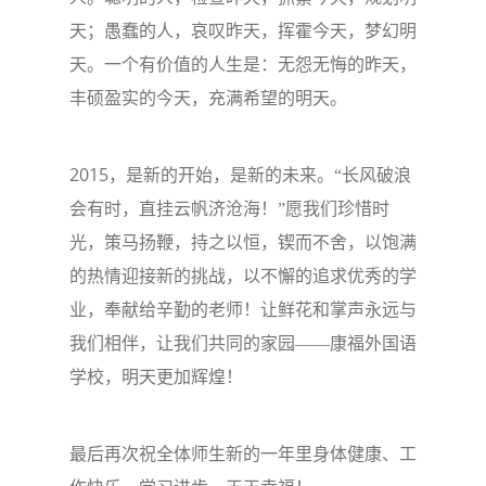
天；愚蠢的人，哀叹昨天，挥霍今天，梦幻明
天。一个有价值的人生是：无怨无悔的昨天，
丰硕盈实的今天，充满希望的明天。
2015
，是新的开始，是新的未来。“长风破浪
会有时，直挂云帆济沧海！”愿我们珍惜时
光，策马扬鞭，持之以恒，锲而不舍，以饱满
的热情迎接新的挑战，以不懈的追求优秀的学
业，奉献给辛勤的老师！让鲜花和掌声永远与
我们相伴，让我们共同的家园——康福外国语
学校，明天更加辉煌！
最后再次祝全体师生新的一年里身体健康、工