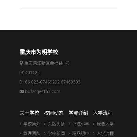
重庆市为明学校
重庆两江新区金福路1号
401122
+86 023-67469292 67469393
bdfzcq@163.com
关于学校
校园动态
学部介绍
入学流程
学校简介
头版头条
书院小学
我要入学
管理团队
学校新闻
精品初中
入学流程