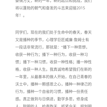
豪情万丈，新的一年，新的起点和挑战，我们
2015
将以蓬勃的朝气和奋发的斗志来迎接
年！。
同学们，现在的我们处于生命中的春天，春天
又是播种的季节，心理学巨匠威廉·詹姆士有
一段话非常流行，那就是：“播下一种思想，
收获一种行为；播下一种行为，收获一种习
惯；播下一种习惯，收获一种性格；播一种性
格，收获一种人生。我真诚地希望我们在新的
一年里，从最基本的做人开始，在自己青春的
沃土中，播种一颗感恩之心，播种一种律己的
行为，播种一个自省的习惯，播种一份责任
感。真正做到与日俱进，勤学多思，修身成
人。聪明的人，检查昨天，抓紧今天，规划明