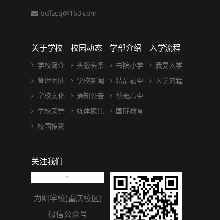
bdfzcq@163.com
关于学校
校园动态
学部介绍
入学流程
学校简介
头版头条
书院小学
我要入学
管理团队
学校新闻
精品初中
入学流程
学校文化
通知公告
博雅高中
学校荣誉
媒体聚焦
国际教育
校园掠影
关注我们
为明学校(重庆校区)
微信公众号