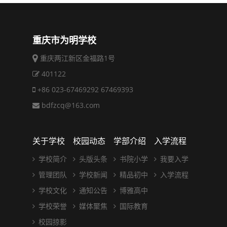
重庆市为明学校
重庆两江新区金福路1号
401122
+86 023-67469292 67469393
bdfzcq@163.com
关于学校
校园动态
学部介绍
入学流程
学校简介
头版头条
书院小学
我要入学
管理团队
学校新闻
精品初中
入学流程
学校文化
通知公告
博雅高中
学校荣誉
媒体聚焦
国际教育
校园掠影