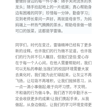
要做好身边的每一件小事：随手关闭流水的水
龙头；随手捡起地上的一片纸屑；真心帮助身
边有困难的同学；珍惜每一分钟，勤奋学习；
见到老师长辈问一声好，再就是母亲节，为妈
妈端上一杯热气腾腾的茶水，帮助母亲做一顿
可口的饭菜，这都是学雷锋。
同学们，时代在变迁，雷锋精神已经有了更多
新的诠释。也许我们的行为微不足道，也许我
们的行为并不引人瞩目，但我们坚信
:
爱心存
在于每一个人心间，在他人需要帮助时，我们
可以无私的奉献
;
当我们的校园环境需要大家
去美化时，我们能为此忙碌起来，让灰尘不再
飞扬，让垃圾不再堆积，让我们抛掉恶习，从
一点一滴小事做起
;
敢于向坏习惯，不文明，
不和谐的行为做斗争。我们洒下的辛勤汗水一
定会收获更多的成果
!
让我们携起手来，从我
做起，从身边做起，让我们的学习环境变得更