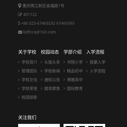
重庆两江新区金福路1号
401122
+86 023-67469292 67469393
bdfzcq@163.com
关于学校
校园动态
学部介绍
入学流程
学校简介
头版头条
书院小学
我要入学
管理团队
学校新闻
精品初中
入学流程
学校文化
通知公告
博雅高中
学校荣誉
媒体聚焦
国际教育
校园掠影
关注我们