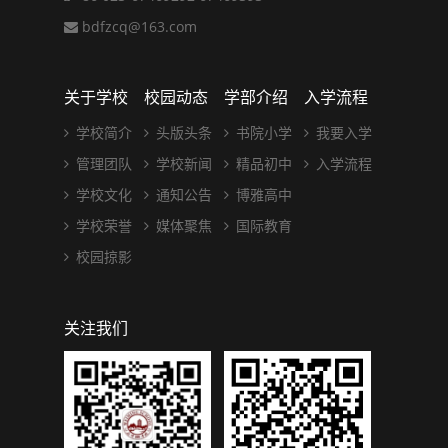
bdfzcq@163.com
关于学校
校园动态
学部介绍
入学流程
学校简介
头版头条
书院小学
我要入学
管理团队
学校新闻
精品初中
入学流程
学校文化
通知公告
博雅高中
学校荣誉
媒体聚焦
国际教育
校园掠影
关注我们