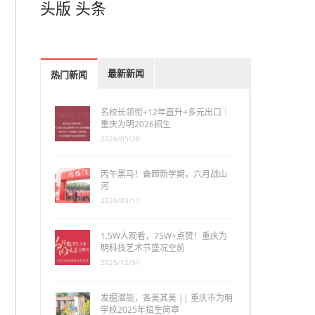
头版
头条
最新新闻
热门新闻
名校长领衔+12年直升+多元出口｜
重庆为明2026招生
2026/05/28
丙午黑马！奋蹄新学期，六月战山
河
2026/03/11
1.5W人观看，75W+点赞！重庆为
明科技艺术节盛况空前
2025/12/31
发掘潜能，各美其美 || 重庆市为明
学校2025年招生简章