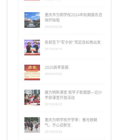
重庆市为明学校2024年秋期报名咨
询开始啦
2024/06/26
各部签下“军令状” 笃定目标再出发
2019/03/19
2020高考喜报
2020/07/25
展为明新课堂 观学子新面貌—记小
学部课堂开放活动
2019/03/22
重庆为明学校开学季：春光映朝
气，齐心迎新生
2019/02/24