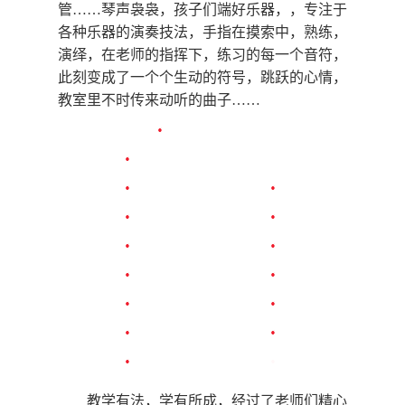
室内课也是丰富多彩。在舞蹈教室里，卢
婧老师带领孩子们跳起了芭蕾舞，易林老师则
是以流行的
hip-hop
吸引了孩子们极大的兴
趣。科学教室里，孩子们则是团队合作，堆搭
纸牌。美术教室里，孩子们正聚精会神地画
画，老师轻声指导。来自培生
3.3
班的秦玮澜
说自己在素描班学了三年，有了很大的进步，
他爱上了画画，为自己的作品感到很自豪。管
弦乐教室里，大提琴，小提琴，单簧管、双簧
管……琴声袅袅，孩子们端好乐器，，专注于
各种乐器的演奏技法，手指在摸索中，熟练，
演绎，在老师的指挥下，练习的每一个音符，