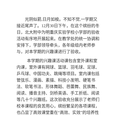
光阴似箭
,
日月如梭。不知不觉
,
一学期又
接近尾声了。
12
月
30
日下午，在这个缤纷的冬
日，北大附中为明重庆实验学校小学部的验收
活动有序地开展起来。在教学处的统一协调和
安排下，学部领导牵头，各年级组内老师参
与，对本学期的兴趣课进行了验收。
本学期的兴趣课活动课包含室外课和室
内课，室外课有网球、篮球、羽毛球、足球、
乒乓球、中国功夫、跳绳等项目。室内课包括
管弦乐、漫画、素描、科技小发明、硬笔书
法、软笔书法、形体舞蹈、芭蕾舞、民族舞、
阅读、播音主持、剑桥英语、手工折纸、阅读
等几十个兴趣班。这次验收充分展示了老师们
校本课程的良苦用心，缤纷繁呈的各项课程，
也凸显了高效课堂重在“高效、实效”的培养性