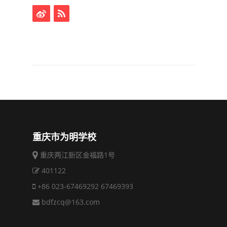
是我学部的特色课程，自建校以来，我们始终
坚持贯彻落实，始终秉承着“对孩子一生负责”
的理念，全面推行素质教育，让孩子们拥有一
个美好的童年。
扫一扫，分享到微信
分享文章