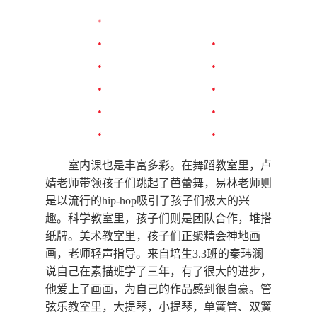
学，通过了一段时间的学习，低段的孩子们在
上肢和下肢的协调方面有很大的进步，学会了
挥拍和滑步等基础训练；高段的孩子则开始进
行实战练习、打网训练。羽毛球场上，王贵琴
老师正组织孩子们进行双打比赛，孩子们一个
个精神饱满，兴趣浓厚。大操场上，罗成飞老
师正带领孩子们学习中国功夫，看，罗老师英
姿飒爽，手拿金丝大环刀指导弟子们在操场上
进行刀术练习，棍术练习，剑术和拳术练习。
孩子们各个斗志昂扬，场上一片生气勃勃的景
象。