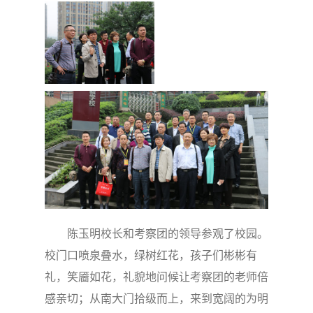
陈玉明校长和考察团的领导参观了校园。
校门口喷泉叠水，绿树红花，孩子们彬彬有
礼，笑靥如花，礼貌地问候让考察团的老师倍
感亲切；从南大门拾级而上，来到宽阔的为明