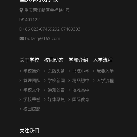
重庆两江新区金福路1号
401122
+86 023-67469292 67469393
bdfzcq@163.com
关于学校
校园动态
学部介绍
入学流程
学校简介
头版头条
书院小学
我要入学
管理团队
学校新闻
精品初中
入学流程
学校文化
通知公告
博雅高中
学校荣誉
媒体聚焦
国际教育
校园掠影
关注我们