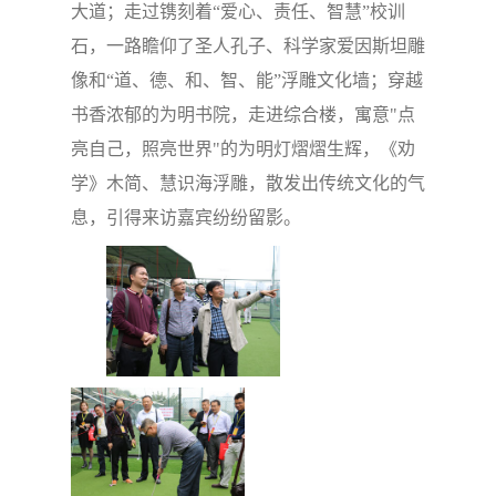
大道；走过镌刻着“爱心、责任、智慧
”
校训
石，一路瞻仰了圣人孔子、科学家爱因斯坦雕
像和“道、德、和、智、能
”
浮雕文化墙；穿越
书香浓郁的为明书院，走进综合楼，寓意
"
点
亮自己，照亮世界
"
的为明灯熠熠生辉，《劝
学》木简、慧识海浮雕，散发出传统文化的气
息，引得来访嘉宾纷纷留影。