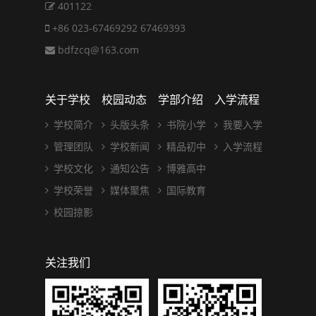
401122
+86 023-67469292 67469393
bdfzcq@163.com
关于学校
校园动态
学部介绍
入学流程
学校简介
头版头条
书院小学
我要入学
管理团队
学校新闻
精品初中
入学流程
学校文化
通知公告
博雅高中
学校荣誉
媒体聚焦
国际教育
校园掠影
关注我们