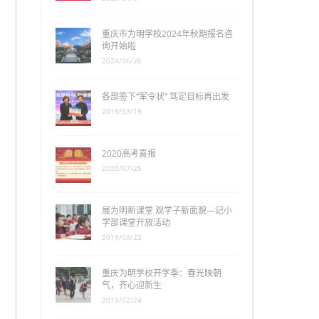
重庆市为明学校2024年秋期报名咨
询开始啦
2024/06/26
各部签下“军令状” 笃定目标再出发
2019/03/19
2020高考喜报
2020/07/25
展为明新课堂 观学子新面貌—记小
学部课堂开放活动
2019/03/22
重庆为明学校开学季：春光映朝
气，齐心迎新生
2019/02/24