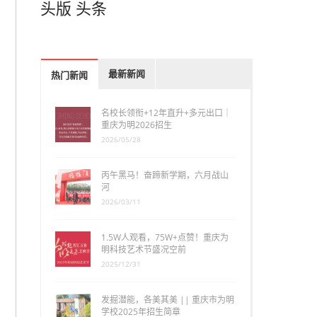
头版
头条
最新新闻
热门新闻
名校长领衔+12年直升+多元出口｜
重庆为明2026招生
2026/05/28
丙午黑马！奋蹄新学期，六月战山
河
2026/03/11
1.5W人观看，75W+点赞！重庆为
明科技艺术节盛况空前
2025/12/31
发掘潜能，各美其美 || 重庆市为明
学校2025年招生简章