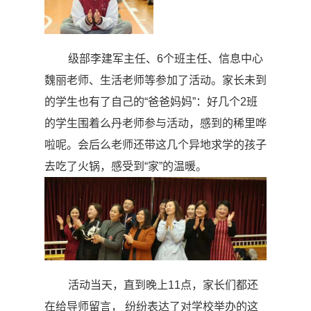
级部李建军主任、
6
个班主任、信息中心
魏丽老师、生活老师等参加了活动。家长未到
的学生也有了自己的“爸爸妈妈”：好几个
2
班
的学生围着么丹老师参与活动，感到的稀里哗
啦呢。会后么老师还带这几个异地求学的孩子
去吃了火锅，感受到“家”的温暖。
活动当天，直到晚上
11
点，家长们都还
在给导师留言， 纷纷表达了对学校举办的这