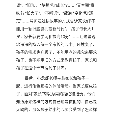
望”、
“
阳光
”
、
“
梦想
”
和
“
成长
”?
……“青春期”意
味着
“
长大了
”
、
“
不听话
”
、“叛逆”
“
变化
”
和
“
迷
茫
”……
导师通过讲故事的方式告诉家长们“不
能用一颗旧脑袋拥抱新时代”，“孩子每长大
1
岁，家长就要学习和提高
10
分”
……
让这些观
念深深的植入每一个家长的心中。环境变了、
孩子的需求也升级了，不能用老的观念来要求
孩子，也不能用旧的方式来教育孩子，家长和
孩子在这个环节得到了共鸣。
最后，小龙虾老师带着家长和孩子一
起，进行角色互换的体验活动。当家长变成孩
子，面对“家长”习以为常的拒绝和指责，他们
知道原来这样的方式自己也是抗拒的、自己是
无助的，那么孩子幼小的心灵会受到了怎么样