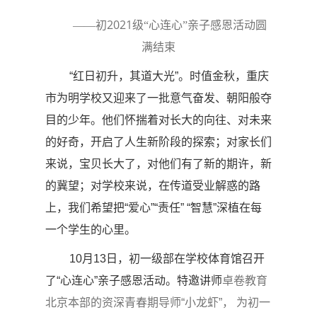
2021
——初
级“心连心”亲子感恩活动圆
满结束
“
红日初升，其道大光
”
。时值金秋，重庆
市为明学校又迎来了一批意气奋发、朝阳般夺
目的少年。他们怀揣着对长大的向往、对未来
的好奇，开启了人生新阶段的探索；对家长们
来说，宝贝长大了，对他们有了新的期许，新
的冀望；对学校来说，在传道受业解惑的路
上，我们希望把
“
爱心”
“
责任
”
“智慧
”
深植在每
一个学生的心里。
10
月
13
日，初一级部在学校体育馆召开
了“心连心”亲子感恩活动。特邀讲师
卓卷教育
北京本部的资深青春期导师
“
小龙虾
”
， 为初一