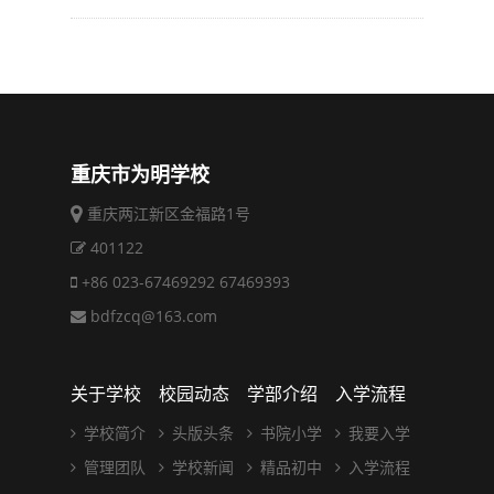
重庆市为明学校
重庆两江新区金福路1号
401122
+86 023-67469292 67469393
bdfzcq@163.com
关于学校
校园动态
学部介绍
入学流程
学校简介
头版头条
书院小学
我要入学
管理团队
学校新闻
精品初中
入学流程