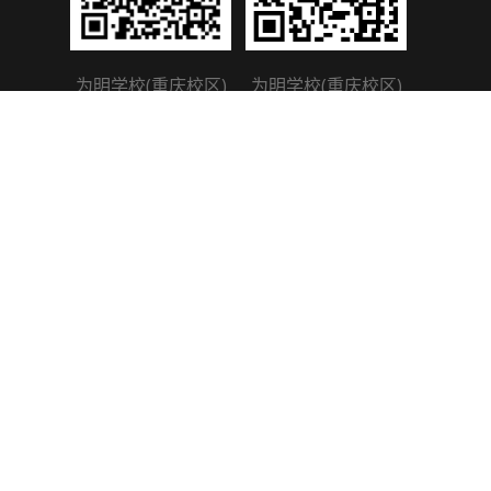
为明学校(重庆校区)
为明学校(重庆校区)
微信公众号
学信二维码
友情链接：
为明学校深圳南山校区
为明学校广州光大校区
为明学校成都北校区
为明学校成都南校区
为明学校武汉校区