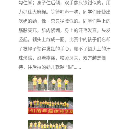
勾住脚；身子住后倾，双手像只铁钳似的，用
力抓住大麻绳。等待哨声一响，同学们便使出
吃奶的劲，像一只只猛虎似的。同学们手上的
筋脉突兀，肌肉紧绷，身上的汗毛发直，头发
竖起，额头上缩成一圈。比赛中的孩子们忘却
了被绳子勒得发红的手心，顾不了额头上的汗
珠滚滚，忍着疼痛，咬紧牙关，双方越是僵
持，往后拉的劲儿就越 “狠”……