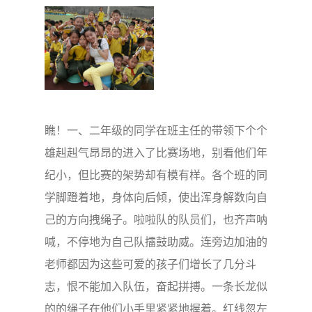
瞧！一、二年级的同学在班主任的带领下个个
雄赳赳气昂昂的进入了比赛场地，别看他们年
纪小，但比赛的架势却有模有样。各个班的同
学脚蹬着地，身体向后倾，使出浑身解数向自
己的方向拽绳子。啦啦队的队员们，也齐声呐
喊，不停地为自己队擂鼓助威。连旁边加油的
老师都因为这些可爱的孩子们增长了几分斗
志，恨不能加入队伍，奋起拼搏。一条长龙似
的的绳子在他们小手里紧紧地握着。红线忽左